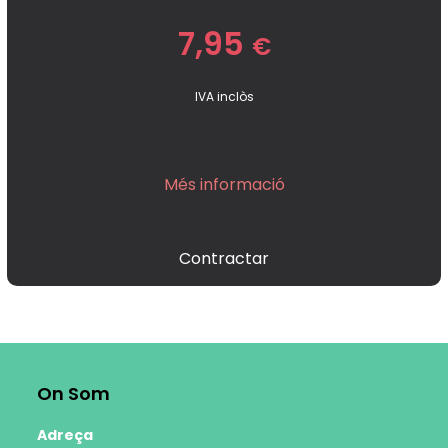
7,95
€
IVA inclòs
Més informació
Contractar
On Som
Adreça