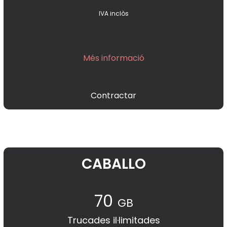
IVA inclòs
Més informació
Contractar
CABALLO
70
GB
Trucades il·limitades