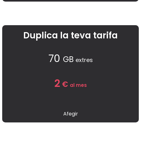
Duplica la teva tarifa
70
GB
extres
2
€
al mes
Afegir