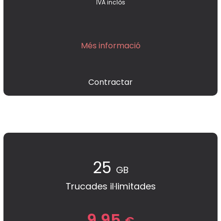
IVA inclòs
Més informació
Contractar
25
GB
Trucades il·limitades
9,95