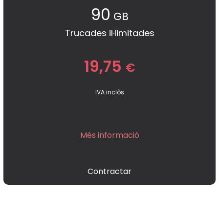
90
GB
Trucades il·limitades
19,75
€
IVA inclòs
Més informació
Contractar