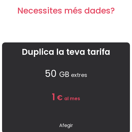
Necessites més dades?
Duplica la teva tarifa
50
G
B
extres
1
€
al mes
Afegir