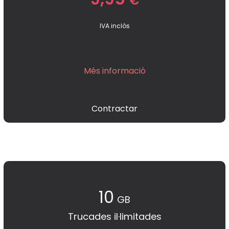
€
IVA inclòs
Més informació
Contractar
10
GB
Trucades il·limitades