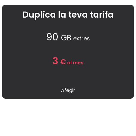
Duplica la teva tarifa
90
GB
extres
3
€
al mes
Afegir