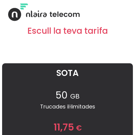
Skip
to
content
Escull la teva tarifa
SOTA
50
GB
Trucades il·limitades
11,75
€