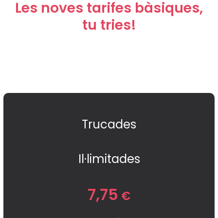
Les noves tarifes bàsiques,
tu tries!
Trucades
Il·limitades
7,75
€