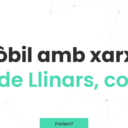
mòbil amb xar
|
Parlem?