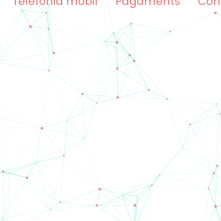
Telefonia mòbil
Pagaments
Con