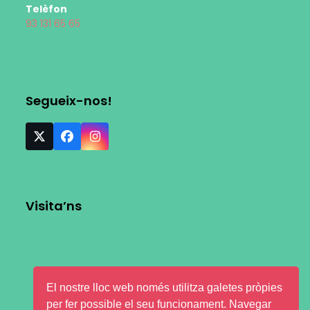
Telèfon
93 131 65 65
Segueix-nos!
Visita’ns
El nostre lloc web només utilitza galetes pròpies
per fer possible el seu funcionament. Navegar