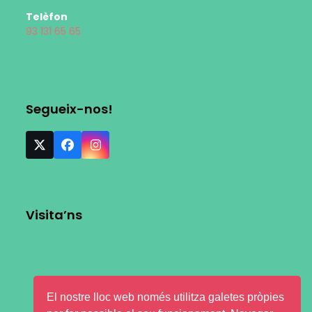
Telèfon
93 131 65 65
Segueix-nos!
Visita’ns
El nostre lloc web només utilitza galetes pròpies